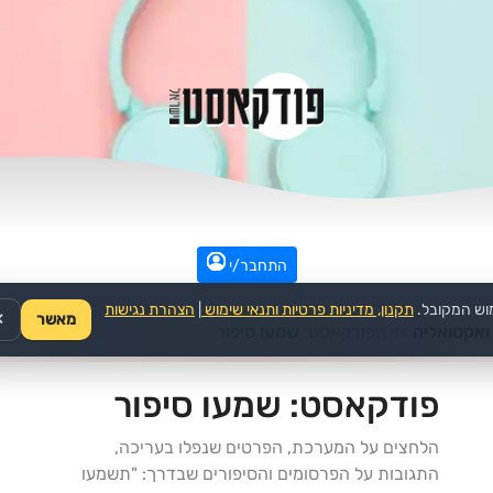
התחבר/י
וש המקובל.
תקנון, מדיניות פרטיות ותנאי שימוש
|
הצהרת נגישות
מאשר
✕
ואקטואליה
>>
הפודקאסט:
שמעו סיפור
פודקאסט:
שמעו סיפור
הלחצים על המערכת, הפרטים שנפלו בעריכה,
התגובות על הפרסומים והסיפורים שבדרך: "תשמעו