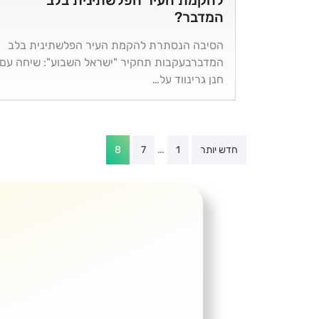
להקמת העיר הפלשתינית בלב
המדבר?
הסיבה הנסתרת להקמת העיר הפלשתינית בלב
המדברבעקבות תחקיר "ישראל השבוע": שיחה עם
חנן גרינווד על…
Posts
…
חדש יותר
1
7
8
pagination