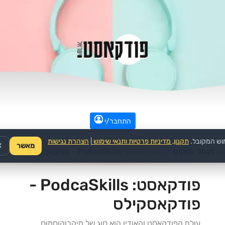
התחבר/י
וש המקובל.
תקנון, מדיניות פרטיות ותנאי שימוש
|
הצהרת נגישות
מאשר
✕
>>
מנהל עסקים
>>
הפודקאסט:
PodcaSkills - פודקאסקילס
פודקאסט:
PodcaSkills -
פודקאסקילס
עולם הפודקאסט והאודיו הוא סוג של מיקרוקוסמוס