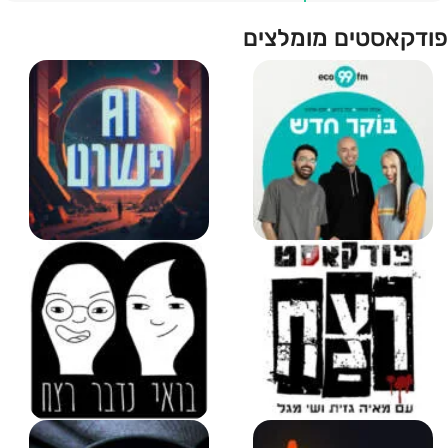
שיחה עם מירה כסלו | זמן לחשוב #002
פודקאסטים מומלצים
177 פרקים
889 פרקים
בוקר חדש - טל ברמן, תם
פשוט AI
אהרון,...
53 פרקים
365 פרקים
פודקאסט רצח
Lets Talk Murder | בואי