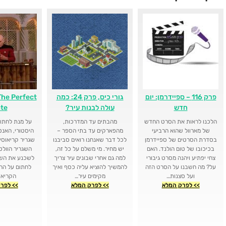
פרק 116 – ספיידרמן: יום
גורי כיס, פרק 24: כמה
The Perfect
חדש
עולה לבנות עיר?
te
הלכנו לראות את הסרט החדש
מהבתים עד המדרכות,
על מנת לחתו
של מארוול שהוא הרביעי
מהפארקים עד בתי הספר –
היסטורי, האנט
בסדרת הסרטים של ספיידרמן
לכל דבר שאנחנו רואים סביבנו
שגריר קריאוסי
בכיכובו של טום הולנד. האם
יש מחיר. מי משלם על כל זה,
השגריר הוולטי
צחי יפתיע ויהנה מסרט גיבורי
למה גם אחרי שבונים עיר צריך
לשכנע את השגר
על? מה חשבנו על הסרט הזה
להמשיך להוציא עליה כסף ואיך
לחתום על הה
ועל סצנות…
מקימים עיר…
הקריאו
>> לפרק המלא
>> לפרק המלא
>> לפר