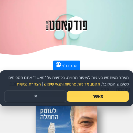
התחבר/י
האתר משתמש בעוגיות לשיפור החוויה. בלחיצה על "מאשר" אתם מסכימים
עמוד הבית
>>
דת ורוחני
>>
בודהיזם
>>
הפודקאסט:
חמלה
לשימוש המקובל.
תקנון, מדיניות פרטיות ותנאי שימוש
|
הצהרת נגישות
וחוכמה
>>
פרק
מאשר
✕