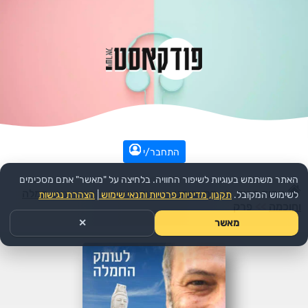
התחבר/י
האתר משתמש בעוגיות לשיפור החוויה. בלחיצה על "מאשר" אתם מסכימים
עמוד הבית
>>
דת ורוחני
>>
בודהיזם
>>
הפודקאסט:
חמלה
לשימוש המקובל.
תקנון, מדיניות פרטיות ותנאי שימוש
|
הצהרת נגישות
וחוכמה
>>
פרק
מאשר
✕