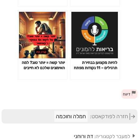
היומיום
להיות מקצוען בבחירת
יותר קשה = יותר טוב? למה
תרגילים – 11 נקודות מפתח
האימונים שלכם לא חייבים
פרק 141
לשבור אתכם כדי לעבוד-
פרק 142
דיווח
חזרה לפודקאסט:
חמלה וחוכמה
דת ורוחני
למעבר לקטגוריה: