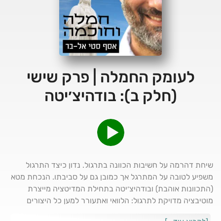
לעומק החמלה | פרק שישי
(חלק ב): בודהיצ׳יטה
שיחת דהרמה על חשיבות הכוונה בתרגול. נדון כיצד התרגול
משפיע לטובה על המתרגל אך כמובן גם על סביבתו. הנכחת מטא
(התכוונות אוהבת) ובודהיצ׳יטה בתחילת המדיטציה מייצרת
מוטיבציה מדויקת לתרגול: הלוואי ואתעורר למען כל היצורים
החשים. נדון כיצד הבודהיצ'יטה מתכוונן באופן כזה שממוסס את