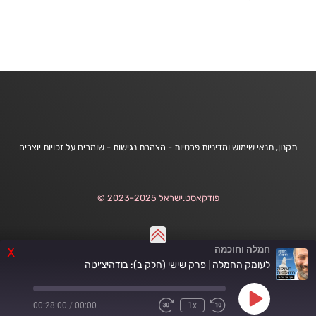
תקנון, תנאי שימוש ומדיניות פרטיות
-
הצהרת נגישות
-
שומרים על זכויות יוצרים
פודקאסט.ישראל 2023-2025 ©
חמלה וחוכמה
X
לעומק החמלה | פרק שישי (חלק ב): בודהיצ׳יטה
Play
00:28:00
/
00:00
1x
Fast
Rewind
Episode