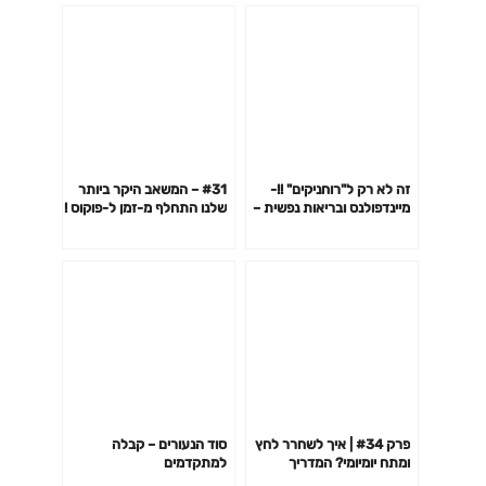
זה לא רק ל"רוחניקים" !!-
#31 – המשאב היקר ביותר
מיינדפולנס ובריאות נפשית –
שלנו התחלף מ-זמן ל-פוקוס !
עמוס אבישר בשיחה – פרק
114
פרק #34 | איך לשחרר לחץ
סוד הנעורים – קבלה
ומתח יומיומי? המדריך
למתקדמים
הפרקטי לבאלנס בחיים עם