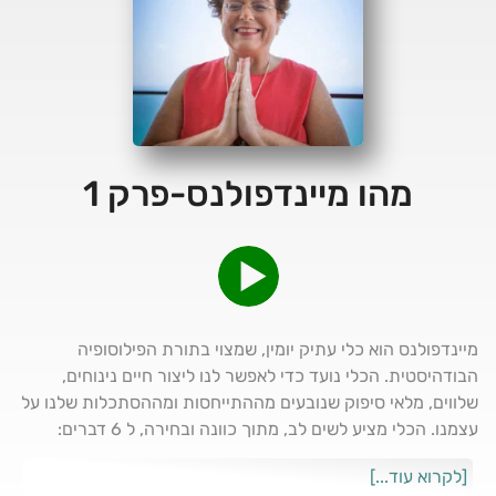
מהו מיינדפולנס-פרק 1
מיינדפולנס הוא כלי עתיק יומין, שמצוי בתורת הפילוסופיה
הבודהיסטית. הכלי נועד כדי לאפשר לנו ליצור חיים נינוחים,
שלווים, מלאי סיפוק שנובעים מההתייחסות ומההסתכלות שלנו על
עצמנו. הכלי מציע לשים לב, מתוך כוונה ובחירה, ל 6 דברים:
הנשימה שלנו, תחושות הגוף, הצלילים שאנחנו שומעים, הטעם,
[לקרוא עוד...]
הריח ומה שאנחנו רואים. בחיי היומיום אנחנו דואגים, חרדים,