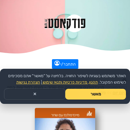
התחבר/י
האתר משתמש בעוגיות לשיפור החוויה. בלחיצה על "מאשר" אתם מסכימים
עמוד הבית
>>
בריאות וכושר
>>
בריאות אלטרנטיבית
>>
לשימוש המקובל.
תקנון, מדיניות פרטיות ותנאי שימוש
|
הצהרת נגישות
הפודקאסט:
מיינדפולנס ומדיטציה עם שחר - מצפן למודעות בחיי
היום יום
>>
פרק
מאשר
✕