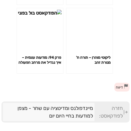
רותי פריש
ליקוטי מוהרן – תורה ח'
פרק 94: מודעות עצמית –
מנורת זהב
איך נגדיל את מרחב הפעולה
שלנו באמצעות עקרונות
מיינדפולנס, עם מאיה שוצמן
מטרסו
דיווח
חזרה
מיינדפולנס ומדיטציה עם שחר - מצפן
לפודקאסט:
למודעות בחיי היום יום