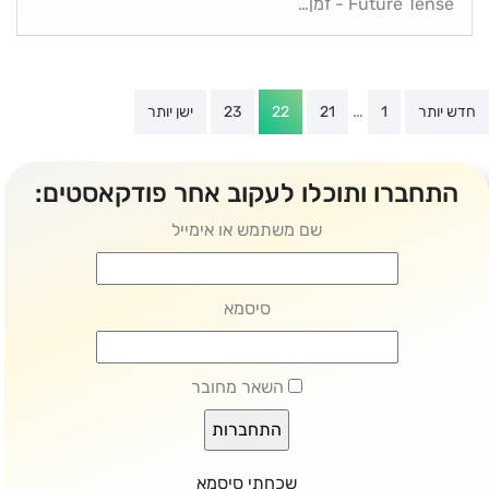
Future Tense - זמן…
Post
…
חדש יותר
1
21
22
23
ישן יותר
paginatio
התחברו ותוכלו לעקוב אחר פודקאסטים:
שם משתמש או אימייל
סיסמא
השאר מחובר
שכחתי סיסמא