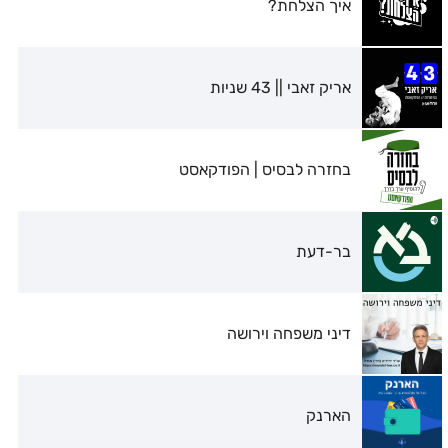
איך הצלחת?
אריק זאבי || 43 שניות
בחזרה לבסיס | הפודקאסט
בר-דעת
דיני משפחה וירושה
הארנק