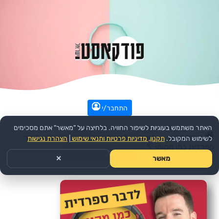
התחבר/י
האתר משתמש בעוגיות לשיפור החוויה. בלחיצה על "מאשר" אתם מסכימים
עמוד הבית
>>
חינוך
>>
למידת שפה
>>
הפודקאסט:
לדבר
לשימוש המקובל.
תקנון, מדיניות פרטיות ותנאי שימוש
|
הצהרת נגישות
ספרדית כמו מקומי 🌎
מאשר
✕