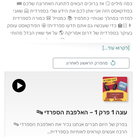
כמה מילים 🙄 אז ברוכים הבאים לתחנה האחרונה שלכם 🚌
בפודקאסט הזה אני אתן לכם את הידע שלי בספרדית 🤗 שאני
למדתי במהלך שנותיי כתלמיד 📚 כמטייל 🎒 כמורה לספרדית
👨🏻‍🏫 כדי שעכשיו גם אתם תדעו ספרדית! 🤩 הפודקאסט עוסק
בעיקר בספרדית של דרום אמריקה 🌎 על אף שאין הבדל מהותי
בין הספרדית של המדינות השונות 😃 אני אלמד בעיקר: דקדוק
✍🏻 אוצר מילים 📕 הגייה נכונה ✅ סלנגים 😈 וטיפים לטיול בדרום
[לקרוא עוד...]
אמריקה 😎 האזנה נעימה אמיגוס 🙋🏻‍♂️
מהפרק הראשון לאחרון
עונה 1 פרק 1 – האלפבת הספרדי 🔤
בפרק של היום חברים אנחנו נכיר את האלפבת הספרדי 🔤
הרבה אנשים קוראים לאותיות בספרדית…