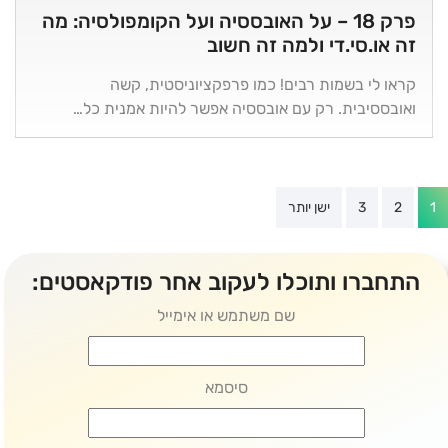
פרק 18 – על האובססיה ועל הקומפולסיה: מה
זה או.סי.די ולמה זה חשוב
קראו לי בשמות רבים! כמו פרפקציוניסטית, קשה
ואובססיבית. רק עם אובססיה אפשר להיות אמנית כל…
Post
1
2
3
ישן יותר
paginatio
התחברו ותוכלו לעקוב אחר פודקאסטים:
שם משתמש או אימייל
סיסמא