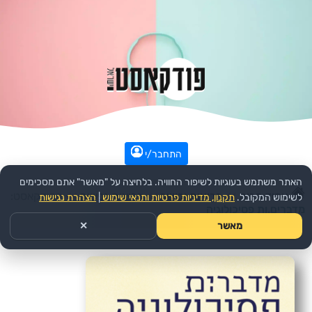
התחבר/י
האתר משתמש בעוגיות לשיפור החוויה. בלחיצה על "מאשר" אתם מסכימים
עמוד הבית
>>
בריאות וכושר
>>
בריאות נפשית
>>
הפודקאסט:
לשימוש המקובל.
תקנון, מדיניות פרטיות ותנאי שימוש
|
הצהרת נגישות
מדברים.ות פסיכולוגיה
מאשר
✕