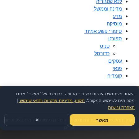
ללא קטגוריה
מדינה וממשל
מדע
מוסיקה
סיפורי פשע אמיתי
ספורט
טניס
כדורסל
עסקים
פנאי
קומדיה
האתר משתמש בעוגיות לשיפור החוויה. בלחיצה על "מאשר" אתם
מסכימים לשימוש המקובל.
תקנון, מדיניות פרטיות ותנאי שימוש
|
הצהרת נגישות
תקנון, תנאי שימוש ומדיניות פרטיות
-
הצהרת נגישות
-
שומרים על זכויות
מאשר
✕
יוצרים